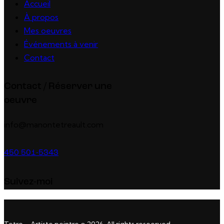
Accueil
À propos
Mes oeuvres
Événements à venir
Contact
Contact / Réserver une
oeuvre
info@manontetreault.com
450 501-5343
Suivez-moi
Tetro – Artiste peintre © 2026. All rights reseerved.