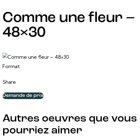
Comme une fleur –
48×30
29 juin, 2022
48 po x 30 po
Format
Share
Demande de prix
Autres oeuvres que vous
pourriez aimer