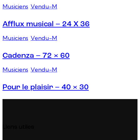
Musiciens
,
Vendu-M
Afflux musical – 24 X 36
Musiciens
,
Vendu-M
Cadenza – 72 × 60
Musiciens
,
Vendu-M
Pour le plaisir – 40 × 30
Liens utiles