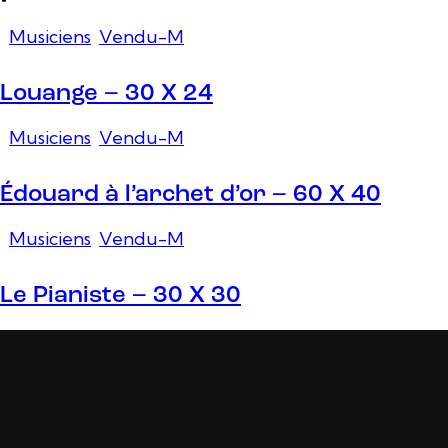
Musiciens
,
Vendu-M
Louange – 30 X 24
Musiciens
,
Vendu-M
Édouard à l’archet d’or – 60 X 40
Musiciens
,
Vendu-M
Le Pianiste – 30 X 30