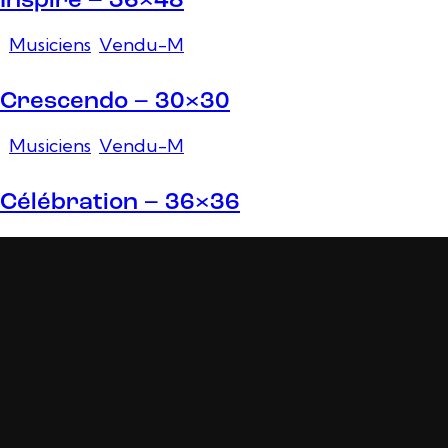
Inspiré – 36×48
Musiciens
,
Vendu-M
Crescendo – 30×30
Musiciens
,
Vendu-M
Célébration – 36×36