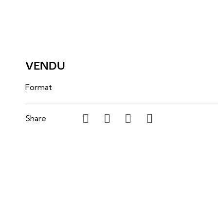
VENDU
60 po x 40 po
Format
Share