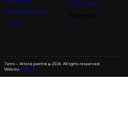
Mes oeuvres
450 501-5343
Événements à venir
Suivez-moi
Contact
Tetro – Artiste peintre © 2026. All rights reseerved.
Web by
KRÉATIF