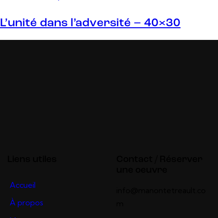
L’unité dans l’adversité – 40×30
Liens utiles
Contact / Réserver
une oeuvre
Accueil
info@manontetreault.co
À propos
m