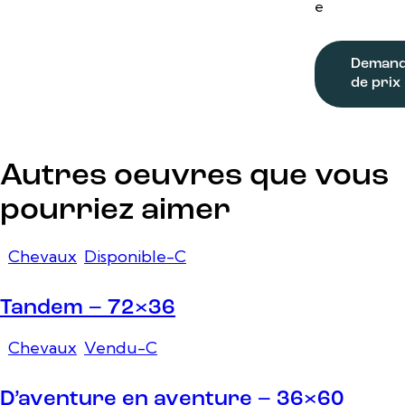
e
Deman
de prix
Autres oeuvres que vous
pourriez aimer
Chevaux
,
Disponible-C
Tandem – 72×36
Chevaux
,
Vendu-C
D’aventure en aventure – 36×60