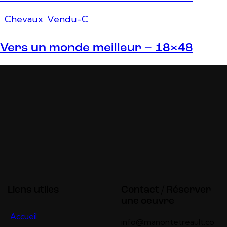
Chevaux
,
Vendu-C
Vers un monde meilleur – 18×48
Liens utiles
Contact / Réserver
une oeuvre
Accueil
info@manontetreault.co