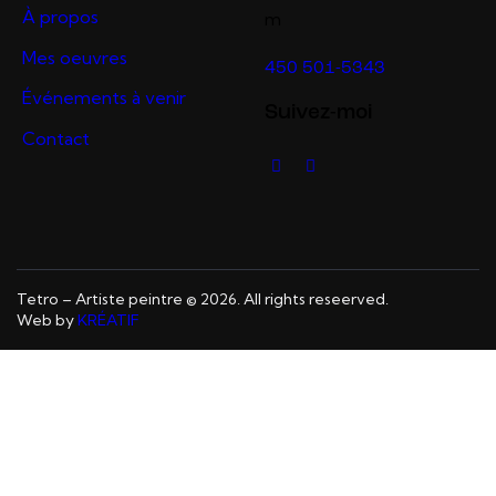
À propos
m
Mes oeuvres
450 501-5343
Événements à venir
Suivez-moi
Contact
Tetro – Artiste peintre © 2026. All rights reseerved.
Web by
KRÉATIF