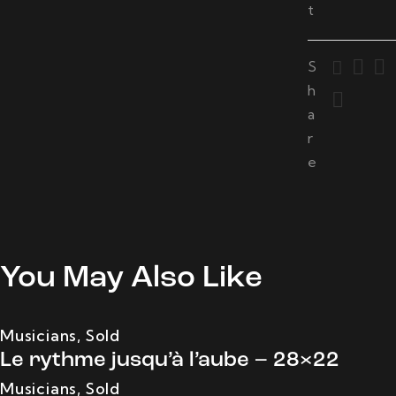
t
S
h
a
r
e
You May Also Like
Musicians
,
Sold
Le rythme jusqu’à l’aube – 28×22
Musicians
,
Sold