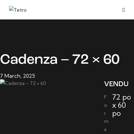
Cadenza – 72 × 60
7 March, 2025
VENDU
72 po
F
x 60
o
po
r
m
a