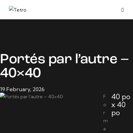
Portés par l’autre –
40×40
19 February, 2026
40 po
F
x 40
o
po
r
m
a