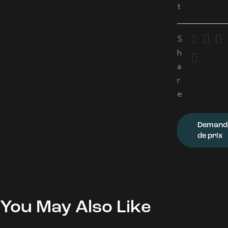
t
S
h
a
r
e
Demand
de prix
You May Also Like