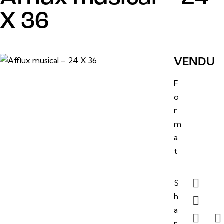
X 36
7 mars, 2025
VENDU
24 po
F
x 36
o
po
r
m
a
t
S
h
a
r