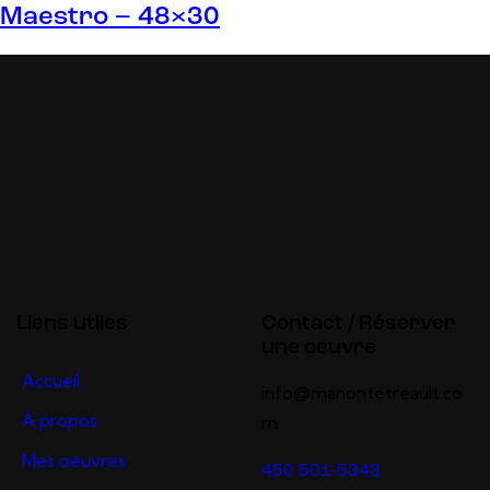
Maestro – 48×30
Liens utiles
Contact / Réserver
une oeuvre
Accueil
info@manontetreault.co
À propos
m
Mes oeuvres
450 501-5343