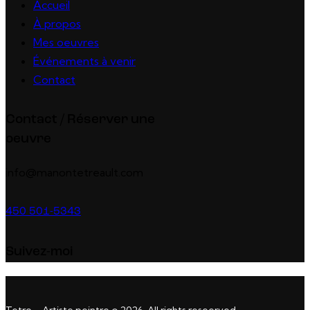
Accueil
À propos
Mes oeuvres
Événements à venir
Contact
Contact / Réserver une
oeuvre
info@manontetreault.com
450 501-5343
Suivez-moi
Tetro – Artiste peintre © 2026. All rights reseerved.