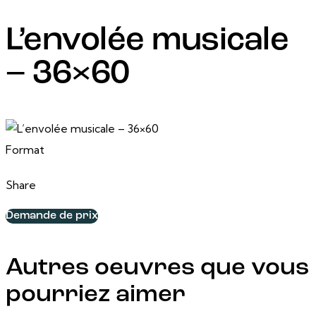
L’envolée musicale
– 36×60
24 février, 2025
36 po x 60 po
Format
Share
Demande de prix
Autres oeuvres que vous
pourriez aimer