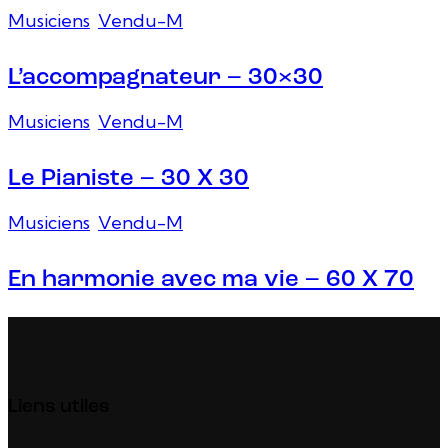
Musiciens
,
Vendu-M
L’accompagnateur – 30×30
Musiciens
,
Vendu-M
Le Pianiste – 30 X 30
Musiciens
,
Vendu-M
En harmonie avec ma vie – 60 X 70
Liens utiles