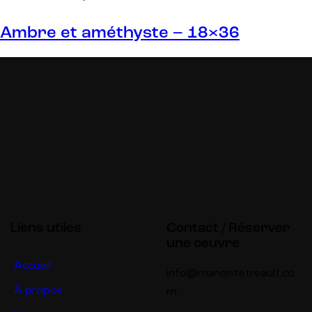
Ambre et améthyste – 18×36
Liens utiles
Contact / Réserver
une oeuvre
Accueil
info@manontetreault.co
À propos
m