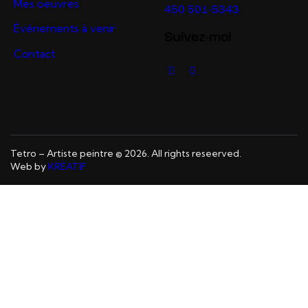
Mes oeuvres
450 501-5343
Événements à venir
Suivez-moi
Contact
Tetro – Artiste peintre © 2026. All rights reseerved.
Web by
KRÉATIF