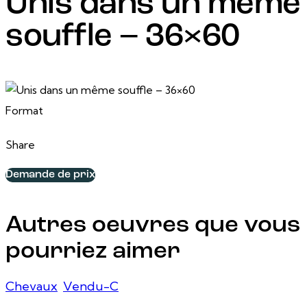
Unis dans un même
souffle – 36×60
13 juin, 2026
36 po x 60 po
Format
Share
Demande de prix
Autres oeuvres que vous
pourriez aimer
Chevaux
,
Vendu-C