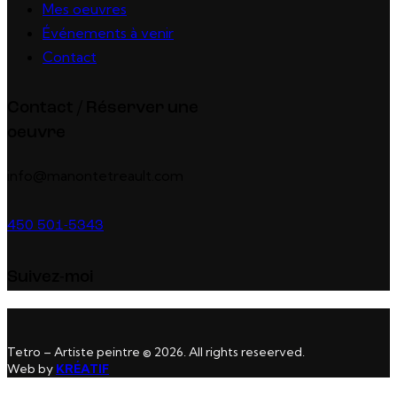
Mes oeuvres
Événements à venir
Contact
Contact / Réserver une
oeuvre
info@manontetreault.com
450 501-5343
Suivez-moi
Tetro – Artiste peintre © 2026. All rights reseerved.
Web by
KRÉATIF