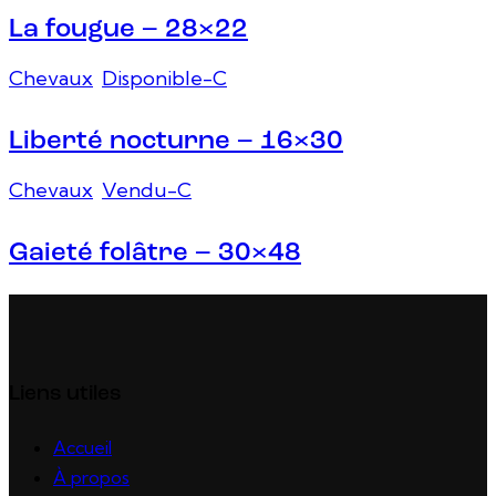
La fougue – 28×22
Chevaux
,
Disponible-C
Liberté nocturne – 16×30
Chevaux
,
Vendu-C
Gaieté folâtre – 30×48
Liens utiles
Accueil
À propos