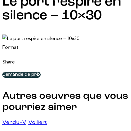
Le port respire en
silence – 10×30
26 juin, 2025
10 po x 30 po
Format
Share
Demande de prix
Autres oeuvres que vous
pourriez aimer
Vendu-V
,
Voiliers