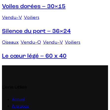
Voiles dorées – 30×15
Vendu-V
,
Voiliers
Silence du port – 36×24
Oiseaux
,
Vendu-O
,
Vendu-V
,
Voiliers
Le cœur légé – 60 x 40
Liens utiles
Accueil
À propos