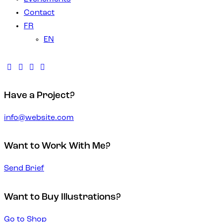
Contact
FR
EN
Have a Project?
info@website.com
AU BOUT
Want to Work With Me?
DE LA
LE TEMPS
Send Brief
LES
TRAVERSÉE
DES
BATEAUX
– 60×40
LA MER
ARRIVÉES –
Want to Buy Illustrations?
Oiseaux
,
RÊVENT
CHUCHOTE
36×48
MIROIR DU
Vendu-O
,
Go to Shop