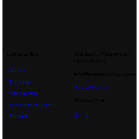
Liens utiles
Contact / Réserver
une oeuvre
Accueil
info@manontetreault.com
À propos
450 501-5343
Mes oeuvres
Suivez-moi
Événements à venir
Contact