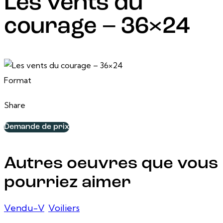
Les vents du
courage – 36×24
22 mai, 2026
36 po x 24 po
Format
Share
Demande de prix
Autres oeuvres que vous
pourriez aimer
Vendu-V
,
Voiliers