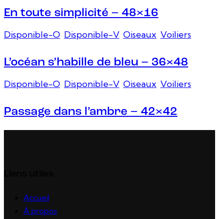
En toute simplicité – 48×16
Disponible-O
,
Disponible-V
,
Oiseaux
,
Voiliers
L’océan s’habille de bleu – 36×48
Disponible-O
,
Disponible-V
,
Oiseaux
,
Voiliers
Passage dans l’ambre – 42×42
Liens utiles
Accueil
À propos