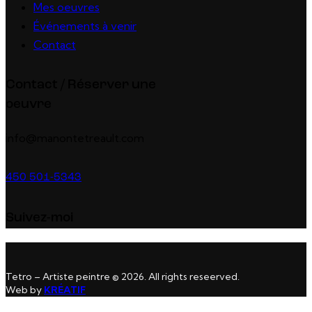
Mes oeuvres
Événements à venir
Contact
Contact / Réserver une
oeuvre
info@manontetreault.com
450 501-5343
Suivez-moi
Tetro – Artiste peintre © 2026. All rights reseerved.
Web by
KRÉATIF