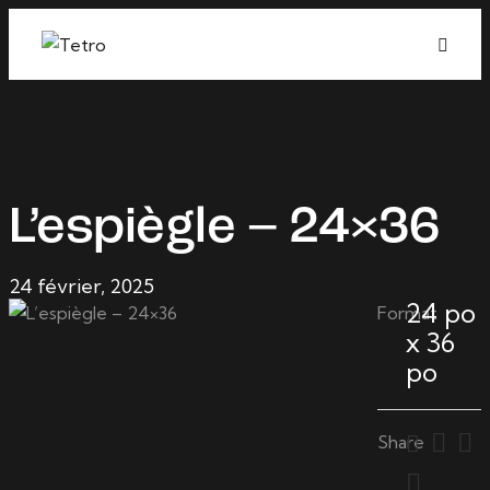
L’espiègle – 24×36
24 février, 2025
24 po
Format
x 36
po
Share