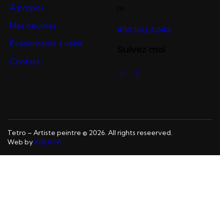
À propos
m
Mes oeuvres
450 501-5343
Événements à venir
Suivez-moi
Contact
Tetro – Artiste peintre © 2026. All rights reseerved.
Web by
KRÉATIF