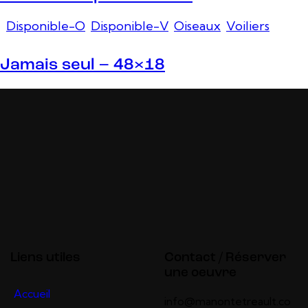
Disponible-O
,
Disponible-V
,
Oiseaux
,
Voiliers
Jamais seul – 48×18
Liens utiles
Contact / Réserver
une oeuvre
Accueil
info@manontetreault.co