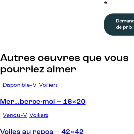
e
Deman
de prix
Autres oeuvres que vous
pourriez aimer
Disponible-V
,
Voiliers
Mer…berce-moi – 16×20
Vendu-V
,
Voiliers
Voiles au repos – 42×42