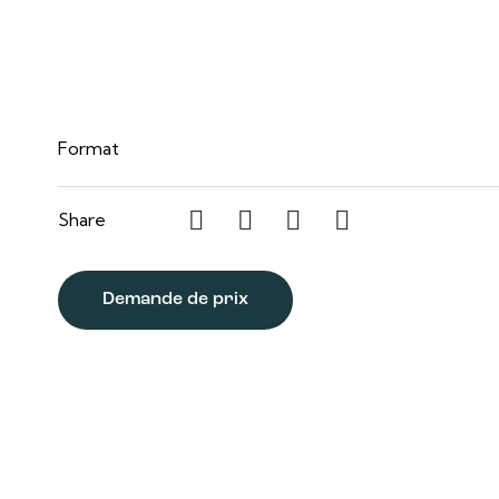
12 po x 36 po
Format
Share
Demande de prix