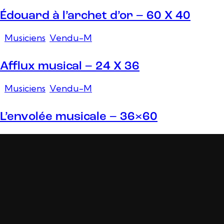
Édouard à l’archet d’or – 60 X 40
Musiciens
,
Vendu-M
Afflux musical – 24 X 36
Musiciens
,
Vendu-M
L’envolée musicale – 36×60