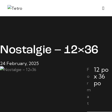
Nostalgie – 12×36
24 February, 2025
12 po
F
x 36
o
po
r
m
a
t