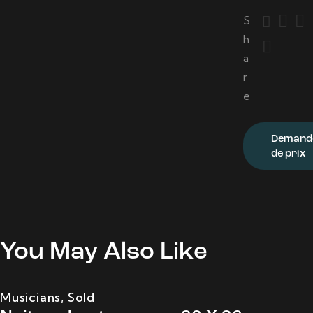
S
h
a
r
e
Demand
de prix
You May Also Like
Musicians
,
Sold