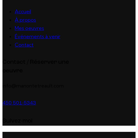
Accueil
À propos
Mes oeuvres
Événements à venir
Contact
Contact / Réserver une
oeuvre
info@manontetreault.com
450 501-5343
Suivez-moi