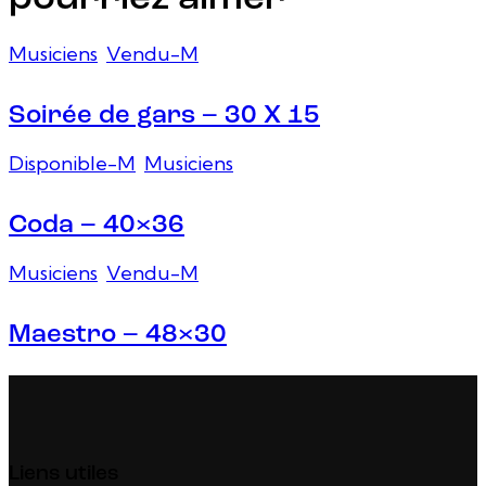
Musiciens
,
Vendu-M
Soirée de gars – 30 X 15
Disponible-M
,
Musiciens
Coda – 40×36
Musiciens
,
Vendu-M
Maestro – 48×30
Liens utiles