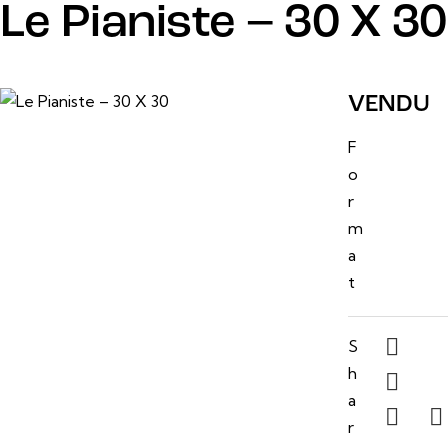
Le Pianiste – 30 X 30
7 mars, 2025
VENDU
30 po
F
x 30
o
po
r
m
a
t
S
h
a
r