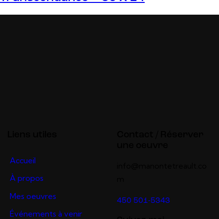
Liens utiles
Contact / Réserver
une oeuvre
Accueil
info@manontetreault.co
À propos
m
Mes oeuvres
450 501-5343
Événements à venir