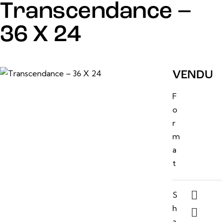
Transcendance –
36 X 24
6 mars, 2025
VENDU
46 po
F
x 24
o
po
r
m
a
t
S
h
a