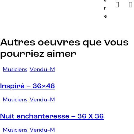
r
e
Autres oeuvres que vous
pourriez aimer
Musiciens
,
Vendu-M
Inspiré – 36×48
Musiciens
,
Vendu-M
Nuit enchanteresse – 36 X 36
Musiciens
,
Vendu-M