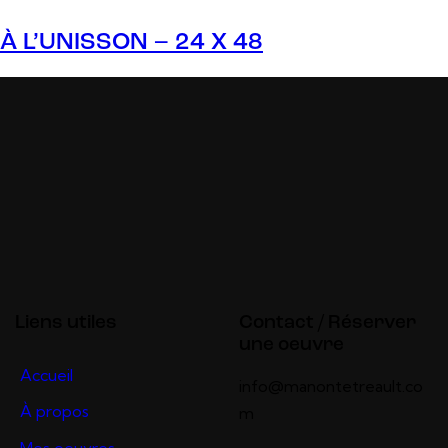
À L’UNISSON – 24 X 48
Liens utiles
Contact / Réserver
une oeuvre
Accueil
info@manontetreault.co
À propos
m
Mes oeuvres