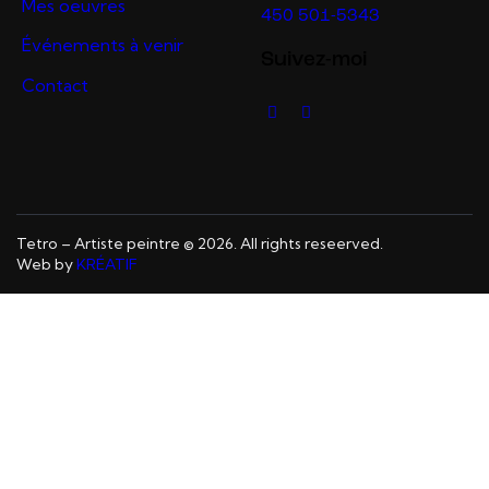
Mes oeuvres
450 501-5343
Événements à venir
Suivez-moi
Contact
Tetro – Artiste peintre © 2026. All rights reseerved.
Web by
KRÉATIF