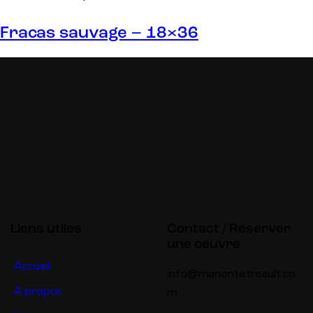
Fracas sauvage – 18×36
Liens utiles
Contact / Réserver
une oeuvre
Accueil
info@manontetreault.co
À propos
m