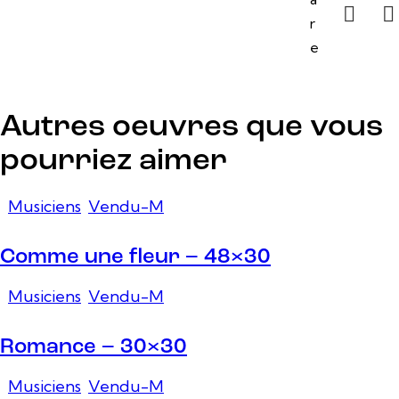
r
e
Autres oeuvres que vous
pourriez aimer
Musiciens
,
Vendu-M
Comme une fleur – 48×30
Musiciens
,
Vendu-M
Romance – 30×30
Musiciens
,
Vendu-M