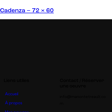
Cadenza – 72 × 60
Liens utiles
Contact / Réserver
une oeuvre
Accueil
info@manontetreault.co
À propos
m
Mes oeuvres