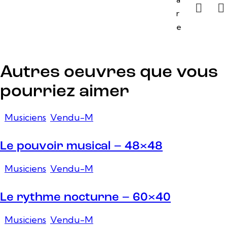
r
e
Autres oeuvres que vous
pourriez aimer
Musiciens
,
Vendu-M
Le pouvoir musical – 48×48
Musiciens
,
Vendu-M
Le rythme nocturne – 60×40
Musiciens
,
Vendu-M