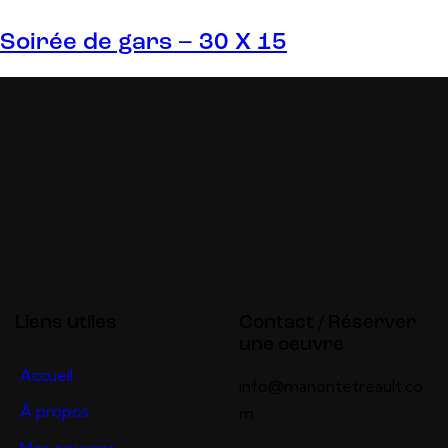
Soirée de gars – 30 X 15
Liens utiles
Contact / Réserver
une oeuvre
Accueil
info@manontetreault.co
À propos
m
Mes oeuvres