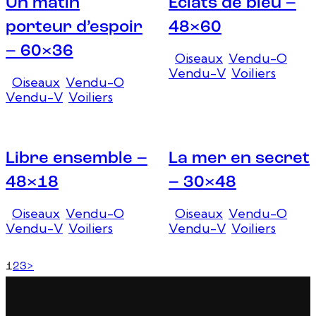
Un matin
Éclats de bleu –
porteur d’espoir
48×60
– 60×36
Oiseaux
,
Vendu-O
,
Vendu-V
,
Voiliers
Oiseaux
,
Vendu-O
,
Vendu-V
,
Voiliers
Libre ensemble –
La mer en secret
48×18
– 30×48
Oiseaux
,
Vendu-O
,
Oiseaux
,
Vendu-O
,
Vendu-V
,
Voiliers
Vendu-V
,
Voiliers
1
2
3
>