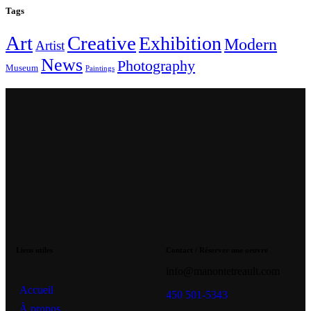
Tags
Art
Creative
Exhibition
Modern
Artist
News
Photography
Museum
Paintings
Liens utiles
Contact / Réserver une oeuvre
info@manontetreault.com
Accueil
450 501-5343
À propos