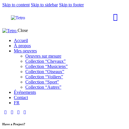
Skip to content
Skip to sidebar
Skip to footer
Close
Accueil
À propos
Mes oeuvres
Oeuvres sur mesure
Collection “Chevaux”
Collection “Musiciens”
Collection “Oiseaux”
Collection “Voiliers”
Collection “Sport”
Collection “Autres”
Événements
Contact
FR
Have a Project?