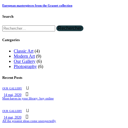
European masterpieces from the Grasset collection
Search
Categories
Classic Art
(4)
Modern Art
(9)
Our Gallery
(6)
Photography
(6)
Recent Posts
OUR GALLERY
14 mai, 2020
Must-haves in your library: buy online
OUR GALLERY
14 mai, 2020
All the greatest ideas come unexpectedly