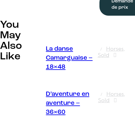
Demande
de prix
You
May
Also
Horses
,
La danse
Like
Sold
Camarguaise –
18×48
Horses
,
D’aventure en
Sold
aventure –
36×60