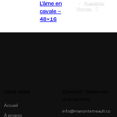
Available
,
L’âme en
Horses
cavale –
48×16
Liens utiles
Contact / Réserver
une oeuvre
Accueil
info@manontetreault.co
À propos