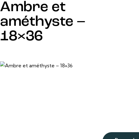
Ambre et
améthyste –
18×36
18 po x
F
36 po
or
m
at