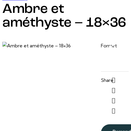
Ambre et
améthyste – 18×36
24 février, 2025
18 po
Format
x 36
po
Share