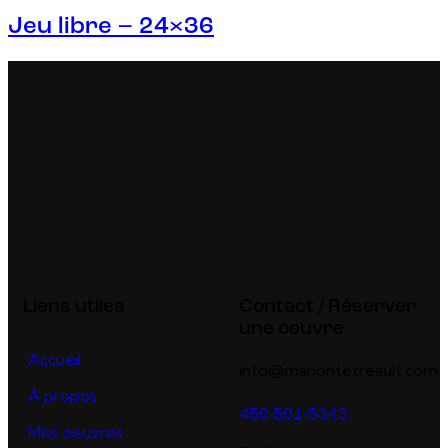
Jeu libre – 24×36
Liens utiles
Contact / Réserver
une oeuvre
Accueil
info@manontetreault.com
À propos
450 501-5343
Mes oeuvres