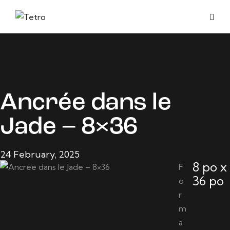
Ancrée dans le
Jade – 8×36
24 February, 2025
8 po x
F
36 po
o
r
m
a