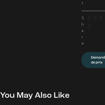
t
S
h
a
r
e
Demand
de prix
You May Also Like