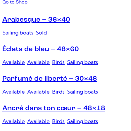
Go to Shop
Arabesque – 36×40
Sailing boats
,
Sold
Éclats de bleu – 48×60
Available
,
Available
,
Birds
,
Sailing boats
Parfumé de liberté – 30×48
Available
,
Available
,
Birds
,
Sailing boats
Ancré dans ton cœur – 48×18
Available
,
Available
,
Birds
,
Sailing boats