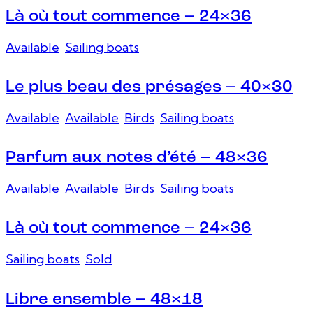
Là où tout commence – 24×36
Available
,
Sailing boats
Le plus beau des présages – 40×30
Available
,
Available
,
Birds
,
Sailing boats
Parfum aux notes d’été – 48×36
Available
,
Available
,
Birds
,
Sailing boats
Là où tout commence – 24×36
Sailing boats
,
Sold
Libre ensemble – 48×18