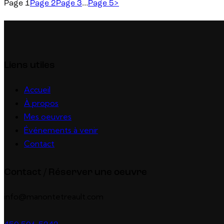
Page
1
Page
2
Page
3
…
Page
5
>
Liens utiles
Accueil
À propos
Mes oeuvres
Événements à venir
Contact
Contact / Réserver une oeuvre
info@manontetreault.com