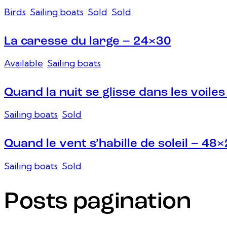
Birds
,
Sailing boats
,
Sold
,
Sold
La caresse du large – 24×30
Available
,
Sailing boats
Quand la nuit se glisse dans les voile
Sailing boats
,
Sold
Quand le vent s’habille de soleil – 48
Sailing boats
,
Sold
Posts pagination