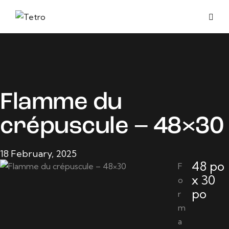
Flamme du
crépuscule – 48×30
18 February, 2025
48 po
F
x 30
o
po
r
m
a