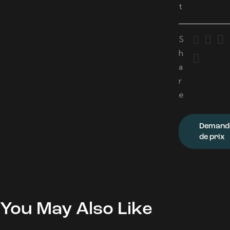
t
S
h
a
r
e
Demand
de prix
You May Also Like