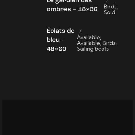
Le gardien des
Birds
,
ombres – 18×36
Sold
Éclats de
Available
,
bleu –
Available
,
Birds
,
Sailing boats
48×60