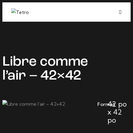
Libre comme
l’air – 42×42
42 po
Format
x 42
po