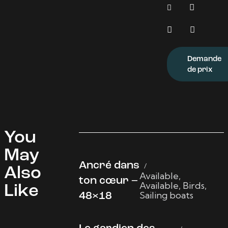
Demande
de prix
You
May
Ancré dans
Also
Available
,
ton cœur –
Available
,
Birds
,
Like
Sailing boats
48×18