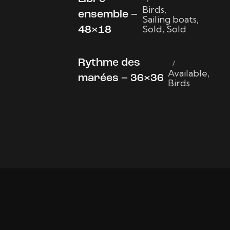
Birds
,
ensemble –
Sailing boats
,
Sold
,
Sold
48×18
Rythme des
Available
,
marées – 36×36
Birds