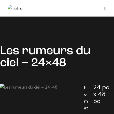
Les rumeurs du
ciel – 24×48
24 po
F
x 48
or
po
m
at