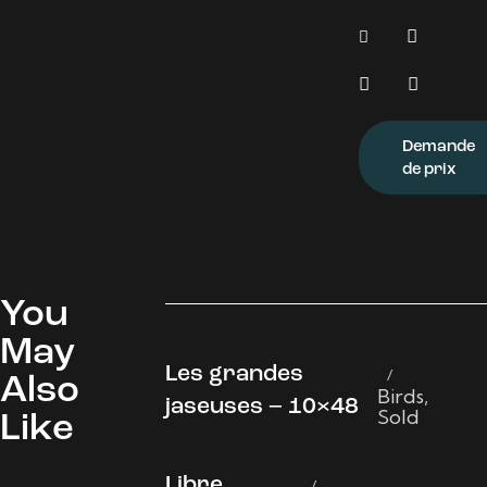
Demande
de prix
You
May
Les grandes
Also
Birds
,
jaseuses – 10×48
Sold
Like
Libre