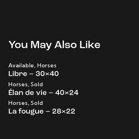
You May Also Like
Available
,
Horses
Libre – 30×40
Horses
,
Sold
Élan de vie – 40×24
Horses
,
Sold
La fougue – 28×22