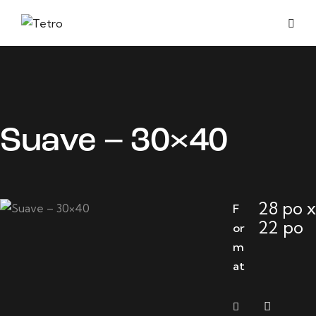
Suave – 30×40
28 po x
F
22 po
or
m
at