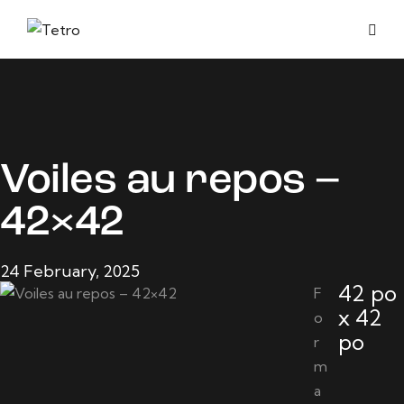
Voiles au repos –
42×42
24 February, 2025
42 po
F
x 42
o
po
r
m
a