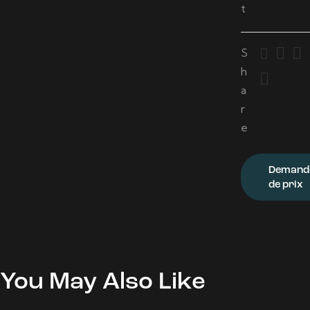
t
S
h
a
r
e
Demand
de prix
You May Also Like