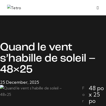
Quand le vent
s’habille de soleil –
48×25
25 December, 2025
48 po
F
x 25
o
po
r