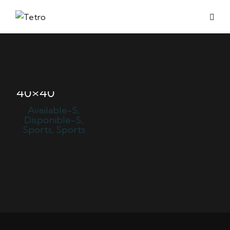
PORTÉS PAR
L’AUTRE –
40×40
Available-S
,
Disponible-S
,
Sports
,
Sports