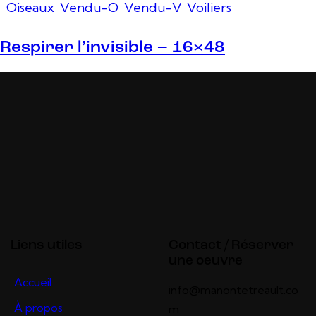
Oiseaux
,
Vendu-O
,
Vendu-V
,
Voiliers
Respirer l’invisible – 16×48
Liens utiles
Contact / Réserver
une oeuvre
Accueil
info@manontetreault.co
À propos
m