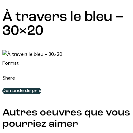
À travers le bleu –
30×20
24 février, 2025
30 po x 20 po
Format
Share
Demande de prix
Autres oeuvres que vous
pourriez aimer