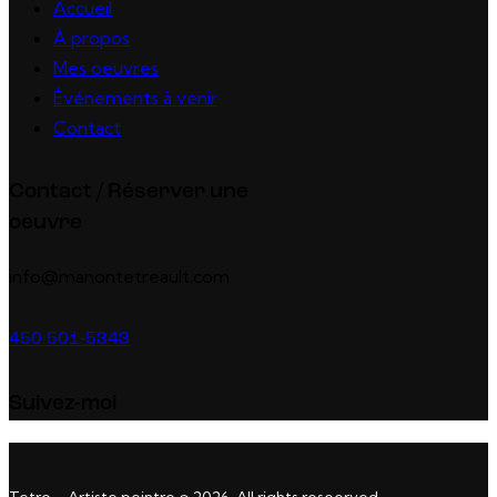
Accueil
À propos
Mes oeuvres
Événements à venir
Contact
Contact / Réserver une
oeuvre
info@manontetreault.com
450 501-5343
Suivez-moi
Tetro – Artiste peintre © 2026. All rights reseerved.