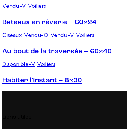
Vendu-V
,
Voiliers
Bateaux en rêverie – 60×24
Oiseaux
,
Vendu-O
,
Vendu-V
,
Voiliers
Au bout de la traversée – 60×40
Disponible-V
,
Voiliers
Habiter l’instant – 8×30
Liens utiles