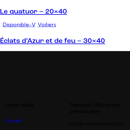
Le quatuor – 20×40
Disponible-V
,
Voiliers
Éclats d’Azur et de feu – 30×40
Liens utiles
Contact / Réserver
une oeuvre
Accueil
info@manontetreault.co