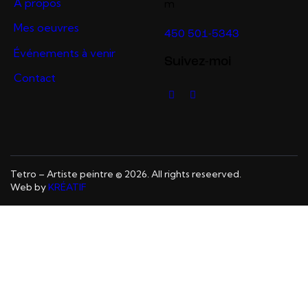
À propos
m
Mes oeuvres
450 501-5343
Événements à venir
Suivez-moi
Contact
Tetro – Artiste peintre © 2026. All rights reseerved.
Web by
KRÉATIF