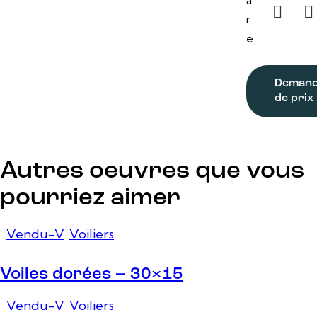
r
e
Deman
de prix
Autres oeuvres que vous
pourriez aimer
Vendu-V
,
Voiliers
Voiles dorées – 30×15
Vendu-V
,
Voiliers