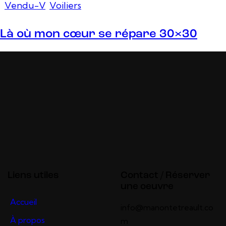
Vendu-V
,
Voiliers
Là où mon cœur se répare 30×30
Liens utiles
Contact / Réserver
une oeuvre
Accueil
info@manontetreault.co
À propos
m