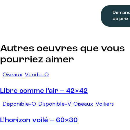
Deman
de prix
Autres oeuvres que vous
pourriez aimer
Oiseaux
,
Vendu-O
Libre comme l’air – 42×42
Disponible-O
,
Disponible-V
,
Oiseaux
,
Voiliers
L’horizon voilé – 60×30