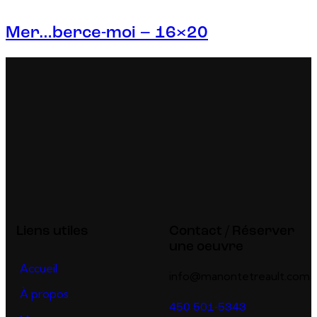
Mer…berce-moi – 16×20
Liens utiles
Contact / Réserver
une oeuvre
Accueil
info@manontetreault.com
À propos
450 501-5343