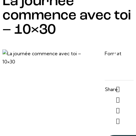
La journée
commence avec toi
– 10×30
26 juin, 2025
10 po
Format
x 30
po
Share