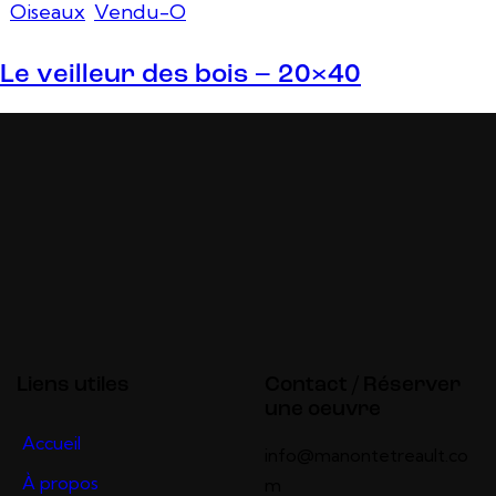
Oiseaux
,
Vendu-O
Le veilleur des bois – 20×40
Liens utiles
Contact / Réserver
une oeuvre
Accueil
info@manontetreault.co
À propos
m