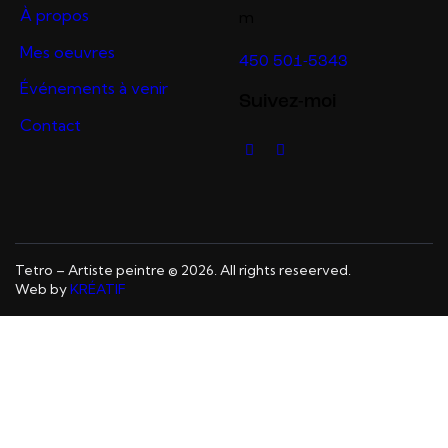
À propos
m
Mes oeuvres
450 501-5343
Événements à venir
Suivez-moi
Contact
Tetro – Artiste peintre © 2026. All rights reseerved.
Web by
KRÉATIF