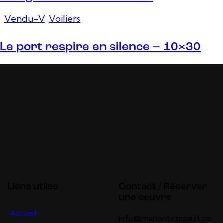
Vendu-V
,
Voiliers
Le port respire en silence – 10×30
Liens utiles
Contact / Réserver
une oeuvre
Accueil
info@manontetreault.co