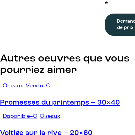
e
Deman
de prix
Autres oeuvres que vous
pourriez aimer
Oiseaux
,
Vendu-O
Promesses du printemps – 30×40
Disponible-O
,
Oiseaux
Voltige sur la rive – 20×60