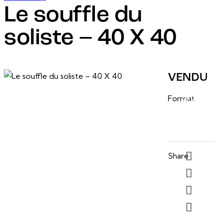
Le souffle du
soliste – 40 X 40
7 mars, 2025
VENDU
40 po
Format
x 40
po
Share