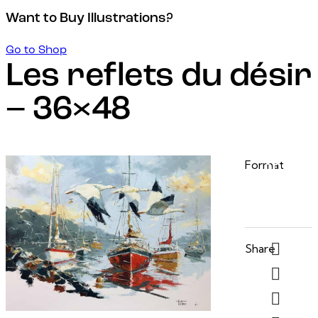
Want to Buy Illustrations?
Go to Shop
Les reflets du désir
– 36×48
15 septembre, 2025
36 po
Format
x 48
po
Share