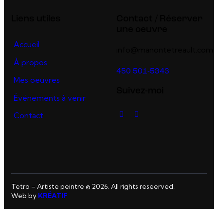
Liens utiles
Contact / Réserver
une oeuvre
Accueil
info@manontetreault.com
À propos
450 501-5343
Mes oeuvres
Suivez-moi
Événements à venir
Contact
Tetro – Artiste peintre © 2026. All rights reseerved.
Web by
KRÉATIF