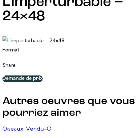
L’imperturbable –
24×48
13 juin, 2026
24 po x 48 po
Format
Share
Demande de prix
Autres oeuvres que vous
pourriez aimer
Oiseaux
,
Vendu-O