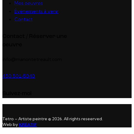
Mes oeuvres
Événements à venir
Contact
Contact / Réserver une
oeuvre
info@manontetreault.com
450 501-5343
Suivez-moi
Tetro – Artiste peintre © 2026. All rights reseerved.
Web by
KRÉATIF