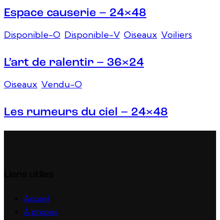
Espace causerie – 24×48
Disponible-O
,
Disponible-V
,
Oiseaux
,
Voiliers
L’art de ralentir – 36×24
Oiseaux
,
Vendu-O
Les rumeurs du ciel – 24×48
Liens utiles
Accueil
À propos