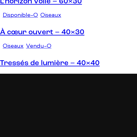
L’horizon voilé – 60×30
Disponible-O
,
Oiseaux
À cœur ouvert – 40×30
Oiseaux
,
Vendu-O
Tressés de lumière – 40×40