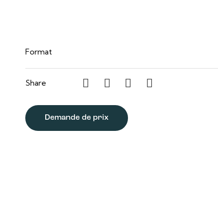
36 po x 48 po
Format
Share
Demande de prix