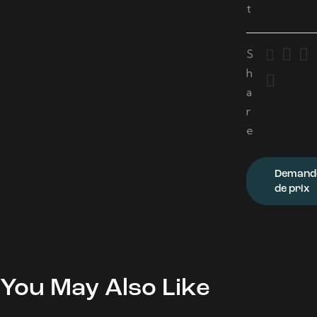
t
S
h
a
r
e
Demand
de prix
You May Also Like