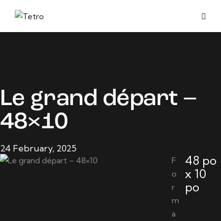
Le grand départ –
48×10
24 February, 2025
48 po
F
x 10
o
po
r
m
a